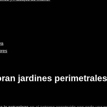
va
ores
ran jardines perimetrale