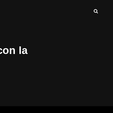
Buscar
INT.COM
con la