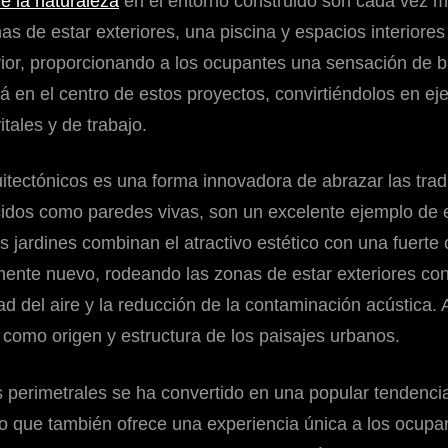
de la naturaleza
en el entorno construido son cada vez m
s de estar exteriores, una piscina y espacios interiore
rior, proporcionando a los ocupantes una sensación de bi
á en el centro de estos proyectos, convirtiéndolos en e
tales y de trabajo.
itectónicos es una forma innovadora de abrazar las tradi
cidos como paredes vivas, son un excelente ejemplo de es
tos jardines combinan el atractivo estético con una fuerte
almente nuevo, rodeando las zonas de estar exteriores c
d del aire y la reducción de la contaminación acústica. A
 como origen y estructura de los paisajes urbanos.
s perimetrales se ha convertido en una popular tendenci
no que también ofrece una experiencia única a los ocupante