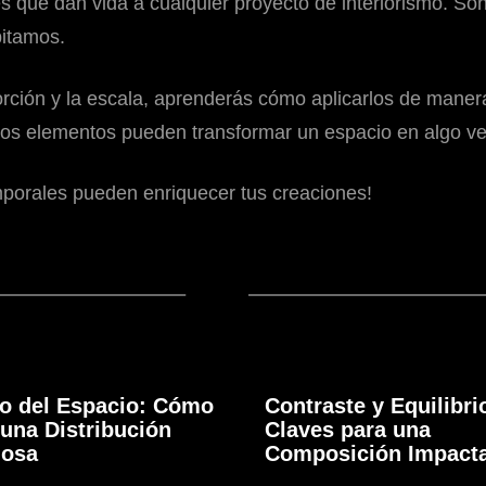
 que dan vida a cualquier proyecto de interiorismo. Son
bitamos.
orción y la escala, aprenderás cómo aplicarlos de manera
estos elementos pueden transformar un espacio en algo 
porales pueden enriquecer tus creaciones!
o del Espacio: Cómo
Contraste y Equilibri
una Distribución
Claves para una
osa
Composición Impact