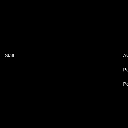
Staff
Av
Po
Po