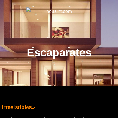
HOUS
Escaparates
Irresistibles»