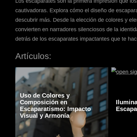
Los escaparates son la primera impresión que los 
cautivadoras. Explora cómo el diseño de escaparate
descubrir más. Desde la elección de colores y el
convierten en narradores silenciosos de la ident
detrás de los escaparates impactantes que te hac
Artículos:
Uso de Colores y
Composición en
Ilumin
Escaparatismo: Impacto
Escapa
Visual y Armonía