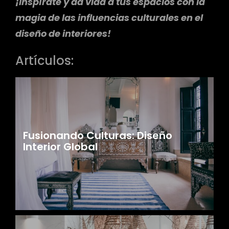
¡Inspírate y da vida a tus espacios con la
magia de las influencias culturales en el
diseño de interiores!
Artículos:
r
Fusionando Culturas: Diseño
Interior Global