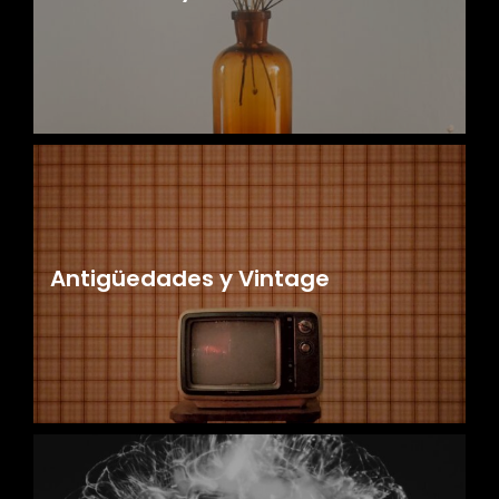
r
Antigüedades y Vintage