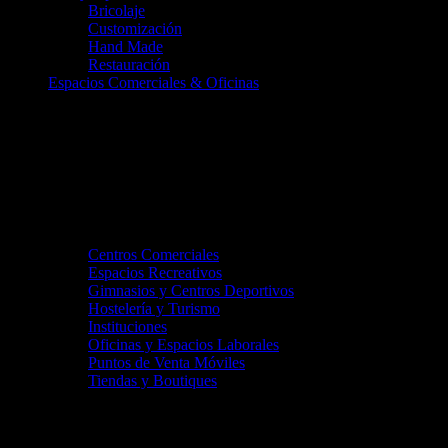
Bricolaje
Customización
Hand Made
Restauración
Espacios Comerciales & Oficinas
Centros Comerciales
Espacios Recreativos
Gimnasios y Centros Deportivos
Hostelería y Turismo
Instituciones
Oficinas y Espacios Laborales
Puntos de Venta Móviles
Tiendas y Boutiques