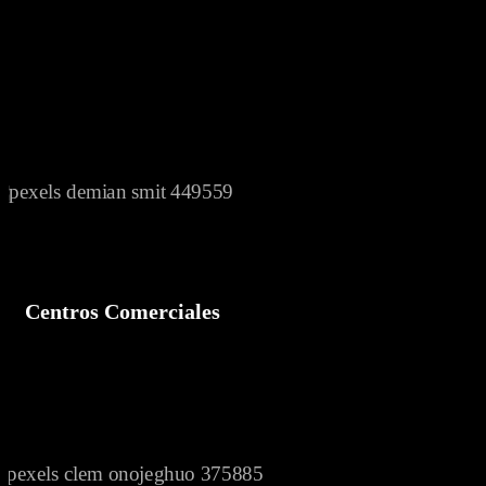
diseño desempeña un papel crucial en la configuración de la
experiencia del usuario.
El diseño arquitectural permite a los espacios comerciales transmitir
una historia, un estilo de vida y un propósito. Exploraremos cómo
los diseños innovadores pueden influir en la interacción de los
visitantes, creando conexiones emocionales y estimulando el
compromiso.
Centros Comerciales