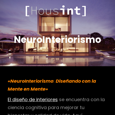
.COM
HOUSINT
NeuroInteriorismo
«NeuroInteriorismo
:
Diseñando con la
Mente en Mente»
El diseño de interiores
se encuentra con la
ciencia cognitiva para mejorar tu