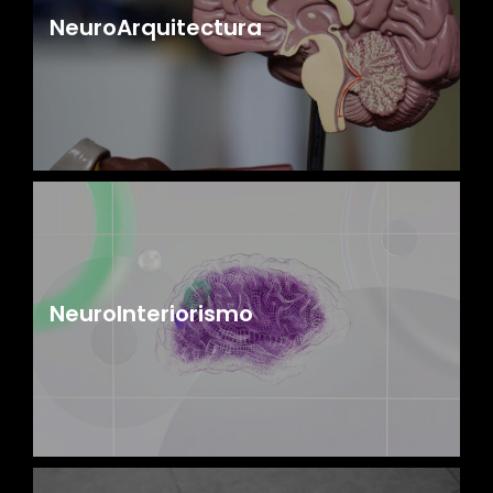
NeuroArquitectura
NeuroInteriorismo