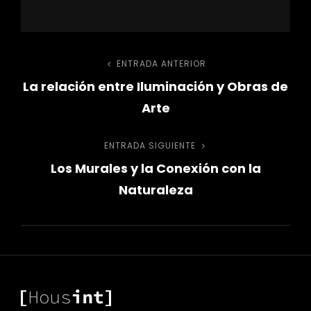
Navegación
ENTRADA ANTERIOR
Entrada
La relación entre Iluminación y Obras de
anterior
de
Arte
entradas
ENTRADA SIGUIENTE
Entrada
Los Murales y la Conexión con la
siguiente
Naturaleza