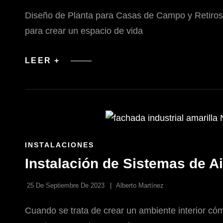
Diseño de Planta para Casas de Campo y Retiros 
para crear un espacio de vida
DISEÑO
LEER +
DE
CASAS
DE
CAMPO
Y
RETIROS
RURALES
ENLACES
INSTALACIONES
DE
Instalación de Sistemas de A
LAS
CATEGORÍAS
25 De Septiembre De 2023
Alberto Martínez
Cuando se trata de crear un ambiente interior cóm