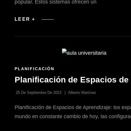
popular. Estos sistemas ofrecen un
INSTALACIÓN
LEER +
DE
SISTEMAS
DE
AIRE
ACONDICIONADO
ZONIFICADOS
ENLACES
PLANIFICACIÓN
DE
Planificación de Espacios de
LAS
CATEGORÍAS
25 De Septiembre De 2023
Alberto Martínez
Planificación de Espacios de Aprendizaje: los es
mundo en constante cambio de hoy, las configurac