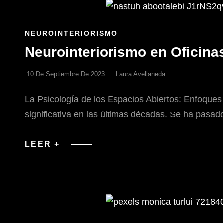
COMENZAR
TU
VIAJE
DE
ENLACES
NEUROINTERIORISMO
DISEÑO
DE
DE
Neurointeriorismo en Oficina
LAS
INTERIORES
CATEGORÍAS
10 De Septiembre De 2023
Laura Avellaneda
La Psicología de los Espacios Abiertos: Enfoques
significativa en las últimas décadas. Se ha pasado
NEUROINTERIORISMO
LEER +
EN
OFICINAS