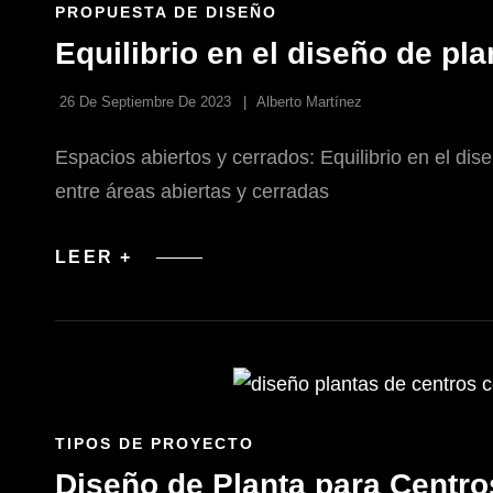
ENLACES
PROPUESTA DE DISEÑO
DE
Equilibrio en el diseño de pla
LAS
CATEGORÍAS
26 De Septiembre De 2023
Alberto Martínez
Espacios abiertos y cerrados: Equilibrio en el dis
entre áreas abiertas y cerradas
EQUILIBRIO
LEER +
EN
EL
DISEÑO
DE
PLANTA
ENLACES
TIPOS DE PROYECTO
DE
Diseño de Planta para Centro
LAS