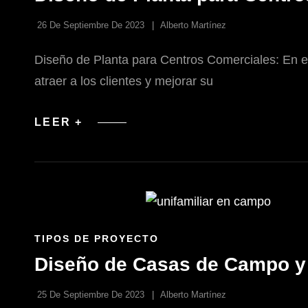
CATEGORÍAS
26 De Septiembre De 2023
Alberto Martínez
Diseño de Planta para Centros Comerciales: En el 
atraer a los clientes y mejorar su
DISEÑO
LEER +
DE
PLANTA
PARA
CENTROS
COMERCIALES:
TRAZANDO
EL
ÉXITO
ENLACES
TIPOS DE PROYECTO
DE
Diseño de Casas de Campo y 
LAS
CATEGORÍAS
25 De Septiembre De 2023
Alberto Martínez