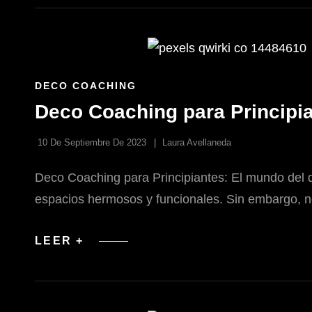
PARA
APARTAMENTOS
ENLACES
DECO COACHING
DE
Deco Coaching para Principia
LAS
CATEGORÍAS
10 De Septiembre De 2023
Laura Avellaneda
Deco Coaching para Principiantes: El mundo del d
espacios hermosos y funcionales. Sin embargo, 
DECO
LEER +
COACHING
PARA
PRINCIPIANTES:
CONSEJOS
PARA