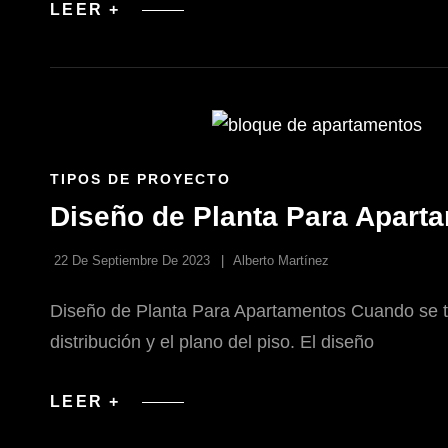
PLANIFICACIÓN
LEER +
DE
ESPACIOS
DE
APRENDIZAJE
INTERIOR
INNOVADORES
ENLACES
TIPOS DE PROYECTO
DE
Diseño de Planta Para Apart
LAS
CATEGORÍAS
22 De Septiembre De 2023
Alberto Martínez
Diseño de Planta Para Apartamentos Cuando se tr
distribución y el plano del piso. El diseño
DISEÑO
LEER +
DE
PLANTA