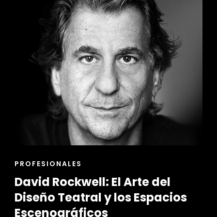
Y
FUNCIONALES
PARA
EL
DISEÑO
DE
INTERIORES
ENLACES
PROFESIONALES
DE
David Rockwell: El Arte del
LAS
CATEGORÍAS
Diseño Teatral y los Espacios
Escenográficos