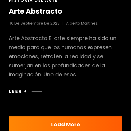
ENLACES
HISTORIA DEL ARTE
DE
Arte Abstracto
LAS
CATEGORÍAS
16 De Septiembre De 2023
Alberto Martínez
Arte Abstracto El arte siempre ha sido un
medio para que los humanos expresen
emociones, retraten la realidad y se
sumerjan en las profundidades de la
imaginación. Uno de esos
ARTE
LEER +
ABSTRACTO
Load More