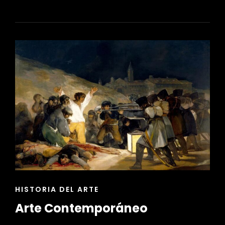
ART
ENLACES
HISTORIA DEL ARTE
DE
Arte Contemporáneo
LAS
CATEGORÍAS