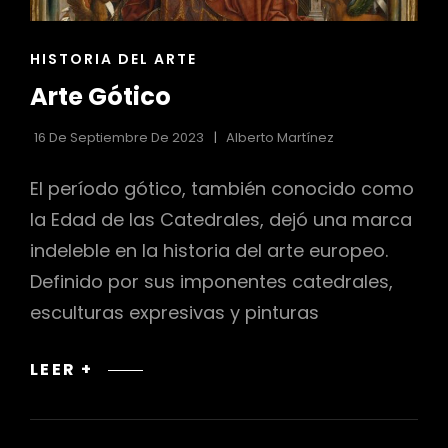
ENLACES
HISTORIA DEL ARTE
DE
Arte Gótico
LAS
CATEGORÍAS
16 De Septiembre De 2023
Alberto Martínez
El período gótico, también conocido como
la Edad de las Catedrales, dejó una marca
indeleble en la historia del arte europeo.
Definido por sus imponentes catedrales,
esculturas expresivas y pinturas
ARTE
LEER +
GÓTICO