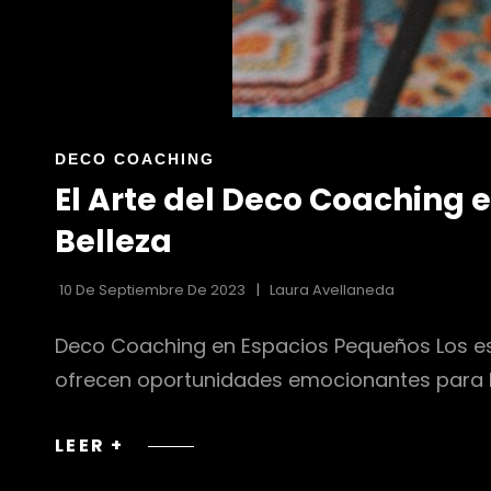
ENLACES
DECO COACHING
DE
El Arte del Deco Coaching 
LAS
CATEGORÍAS
Belleza
10 De Septiembre De 2023
Laura Avellaneda
Deco Coaching en Espacios Pequeños Los es
ofrecen oportunidades emocionantes para la
EL
LEER +
ARTE