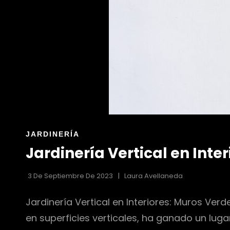
ENLACES
JARDINERÍA
DE
Jardinería Vertical en Inte
LAS
CATEGORÍAS
3 De Septiembre De 2023
Laura Avellaneda
Jardinería Vertical en Interiores: Muros Verd
en superficies verticales, ha ganado un lugar