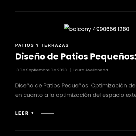
DE
JARDINERÍA
ENLACES
PATIOS Y TERRAZAS
DE
Diseño de Patios Pequeños:
LAS
CATEGORÍAS
3 De Septiembre De 2023
Laura Avellaneda
Diseño de Patios Pequeños: Optimización de
en cuanto a la optimización del espacio ext
DISEÑO
LEER +
DE
PATIOS
PEQUEÑOS: