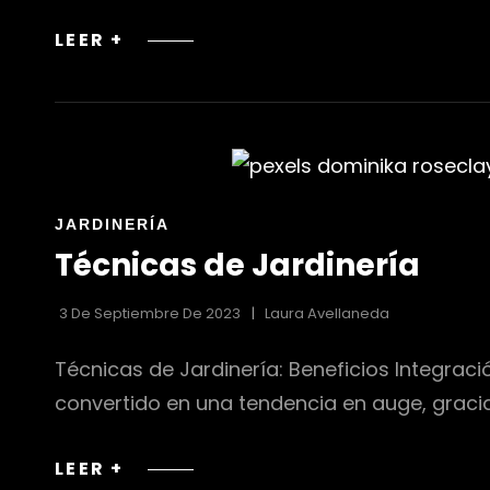
JARDINERÍA
LEER +
VERTICAL
EN
INTERIORES:
MUROS
VERDES
Y
ENLACES
JARDINERÍA
JARDINES
DE
Técnicas de Jardinería
COLGANTES
LAS
CATEGORÍAS
3 De Septiembre De 2023
Laura Avellaneda
Técnicas de Jardinería: Beneficios Integració
convertido en una tendencia en auge, gracia
TÉCNICAS
LEER +