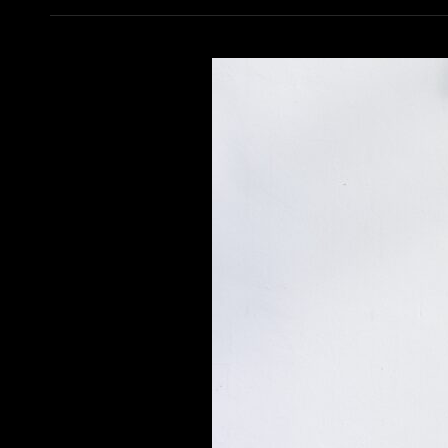
DEL
DECO
COACHING
EN
ESPACIOS
PEQUEÑOS:
MAXIMIZANDO
LA
FUNCIONALIDAD
Y
LA
BELLEZA