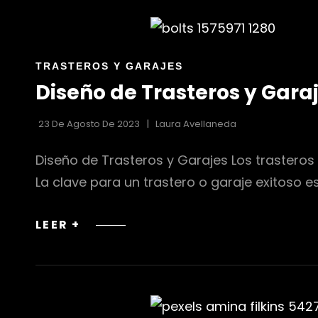
OPTIMIZACIÓN
DEL
ESPACIO
ENLACES
TRASTEROS Y GARAJES
EXTERIOR
DE
Diseño de Trasteros y Gara
LAS
CATEGORÍAS
23 De Agosto De 2023
Laura Avellaneda
Diseño de Trasteros y Garajes Los trastero
La clave para un trastero o garaje exitoso e
DISEÑO
LEER +
DE
TRASTEROS
Y
GARAJES
ORGANIZADOS