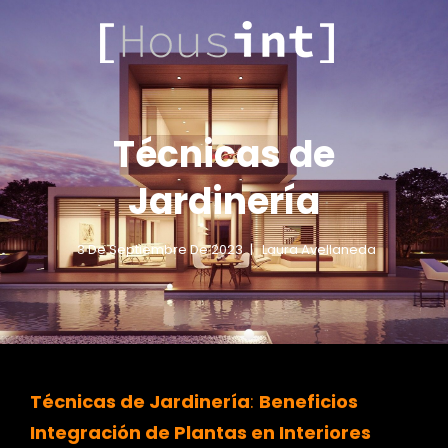
.COM
HOUSINT
Técnicas de
Jardinería
3 De Septiembre De 2023
Laura Avellaneda
Técnicas de Jardinería
:
Beneficios
Integración de Plantas en Interiores