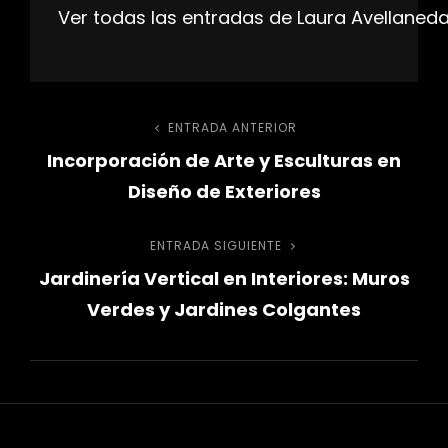
Ver todas las entradas de Laura Avellaned
Navegación
ENTRADA ANTERIOR
Entrada
Incorporación de Arte y Esculturas en
anterior
de
Diseño de Exteriores
entradas
ENTRADA SIGUIENTE
Entrada
Jardinería Vertical en Interiores: Muros
siguiente
Verdes y Jardines Colgantes