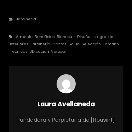
Categorías
Jardinería
Etiquetas,
Armonía
Beneficios
Bienestar
Diseño
Integración
Interiores
Jardinería
Plantas
Salud
Selección
Tamaño
Técnicas
Ubicación
Vertical
Autor:
Laura Avellaneda
Fundadora y Porpietaria de [Housint]