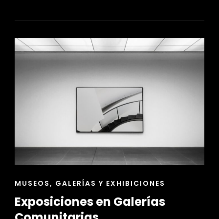
SELECCIÓN
DE
OBRAS
DE
ARTE
ENLACES
MUSEOS, GALERÍAS Y EXHIBICIONES
DE
Exposiciones en Galerías
LAS
CATEGORÍAS
Comunitarias