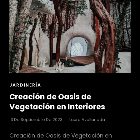
ESPACIOS
EXTERIORES
ENCANTADORES
ENLACES
JARDINERÍA
DE
Creación de Oasis de
LAS
CATEGORÍAS
Vegetación en Interiores
3 De Septiembre De 2023
Laura Avellaneda
Creación de Oasis de Vegetación en