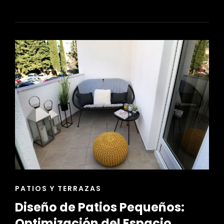
DE
JARDINERÍA
ENLACES
PATIOS Y TERRAZAS
DE
Diseño de Patios Pequeños:
LAS
CATEGORÍAS
Optimización del Espacio