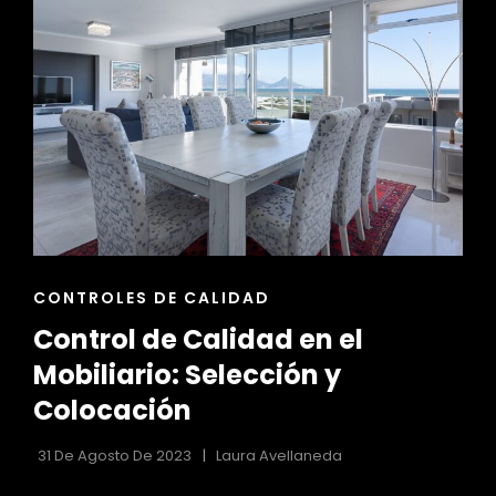
DEL
ESPACIO
EXTERIOR
ENLACES
CONTROLES DE CALIDAD
DE
Control de Calidad en el
LAS
CATEGORÍAS
Mobiliario: Selección y
Colocación
31 De Agosto De 2023
Laura Avellaneda