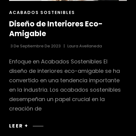
ENLACES
ACABADOS SOSTENIBLES
r
DE
Diseño de Interiores Eco-
LAS
CATEGORÍAS
Amigable
3 De Septiembre De 2023
Laura Avellaneda
Enfoque en Acabados Sostenibles El
diseño de interiores eco-amigable se ha
convertido en una tendencia importante
en la industria. Los acabados sostenibles
desempeñan un papel crucial en la
creación de
DISEÑO
LEER +
DE