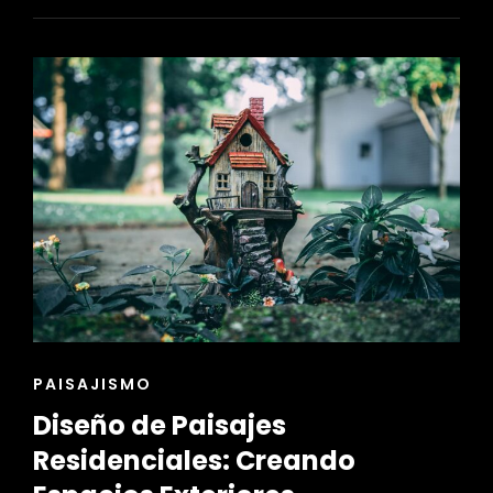
INTERIORES
ECO-
AMIGABLE
ENLACES
PAISAJISMO
DE
Diseño de Paisajes
LAS
CATEGORÍAS
Residenciales: Creando