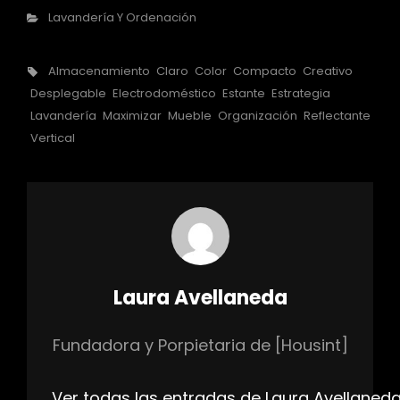
Categorías
Lavandería Y Ordenación
Etiquetas,
Almacenamiento
Claro
Color
Compacto
Creativo
Desplegable
Electrodoméstico
Estante
Estrategia
Lavandería
Maximizar
Mueble
Organización
Reflectante
Vertical
Autor:
Laura Avellaneda
Fundadora y Porpietaria de [Housint]
Ver todas las entradas de Laura Avellaned