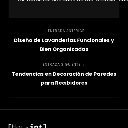
Navegación
ENTRADA ANTERIOR
Entrada
Diseño de Lavanderías Funcionales y
anterior
de
Bien Organizadas
entradas
ENTRADA SIGUIENTE
Entrada
Tendencias en Decoración de Paredes
siguiente
para Recibidores