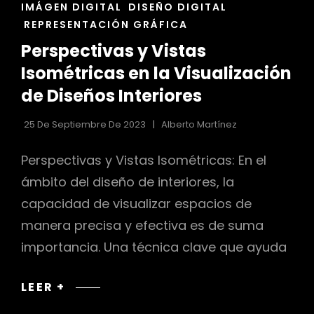
ENLACES
IMÁGEN DIGITAL
DISEÑO DIGITAL
DE
REPRESENTACIÓN GRÁFICA
LAS
r
Perspectivas y Vistas
CATEGORÍAS
Isométricas en la Visualización
de Diseños Interiores
25 De Septiembre De 2023
Alberto Martínez
Perspectivas y Vistas Isométricas: En el
ámbito del diseño de interiores, la
capacidad de visualizar espacios de
manera precisa y efectiva es de suma
importancia. Una técnica clave que ayuda
PERSPECTIVAS
LEER +
Y