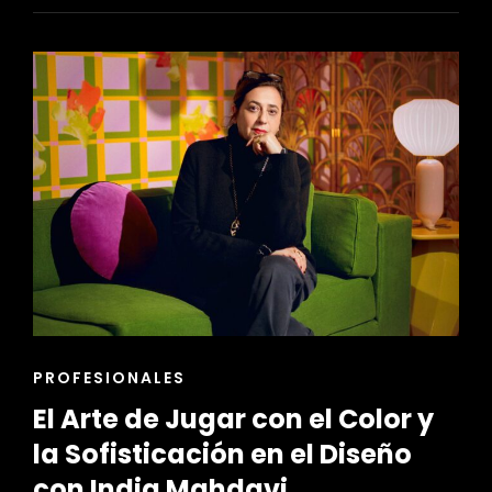
VISTAS
ISOMÉTRICAS
EN
LA
VISUALIZACIÓN
DE
DISEÑOS
INTERIORES
ENLACES
PROFESIONALES
DE
El Arte de Jugar con el Color y
LAS
CATEGORÍAS
la Sofisticación en el Diseño
con India Mahdavi