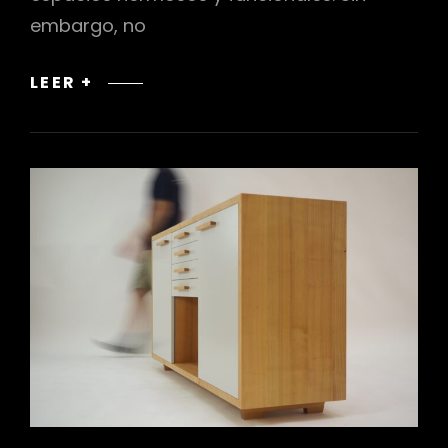
embargo, no
DECO
LEER +
COACHING
PARA
PRINCIPIANTES:
CONSEJOS
PARA
COMENZAR
TU
VIAJE
DE
DISEÑO
DE
INTERIORES