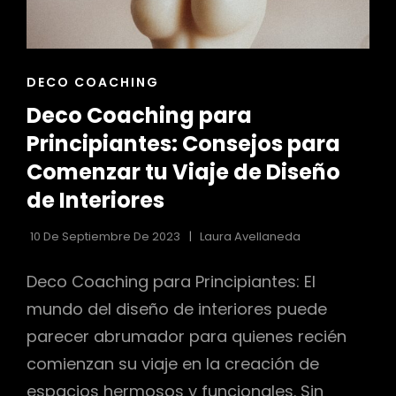
LA
BELLEZA
ENLACES
DECO COACHING
DE
Deco Coaching para
LAS
CATEGORÍAS
Principiantes: Consejos para
Comenzar tu Viaje de Diseño
de Interiores
10 De Septiembre De 2023
Laura Avellaneda
Deco Coaching para Principiantes: El
mundo del diseño de interiores puede
parecer abrumador para quienes recién
comienzan su viaje en la creación de
espacios hermosos y funcionales. Sin