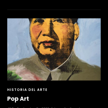
ENLACES
HISTORIA DEL ARTE
DE
Pop Art
LAS
CATEGORÍAS