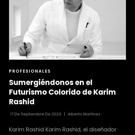
LA
SOFISTICACIÓN
EN
EL
DISEÑO
CON
INDIA
MAHDAVI
ENLACES
PROFESIONALES
DE
Sumergiéndonos en el
LAS
CATEGORÍAS
Futurismo Colorido de Karim
Rashid
17 De Septiembre De 2023
Alberto Martínez
Karim Rashid Karim Rashid, el diseñador