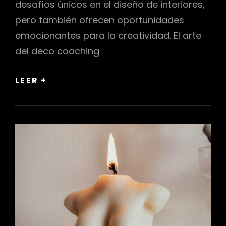
desafíos únicos en el diseño de interiores,
pero también ofrecen oportunidades
emocionantes para la creatividad. El arte
del deco coaching
EL
LEER +
ARTE
DEL
DECO
COACHING
EN
ESPACIOS
PEQUEÑOS:
MAXIMIZANDO
LA
FUNCIONALIDAD
Y