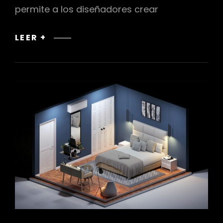
permite a los diseñadores crear
TÉCNICAS
LEER +
DE
DIBUJO
A
MANO
ALZADA
PARA
REPRESENTACIÓN
GRÁFICA
DE
INTERIORES