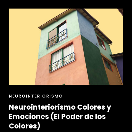
LA
NEUROCIENCIA
EN
EL
DISEÑO
DE
MOBILIARIO
ENLACES
NEUROINTERIORISMO
DE
Neurointeriorismo Colores y
LAS
CATEGORÍAS
Emociones (El Poder de los
Colores)