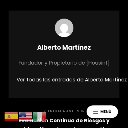
Autor:
Alberto Martínez
Fundador y Propietario de [Housint]
Ver todas las entradas de Alberto Martínez
Navegación
ENTRADA ANTERIOR
Entrada
MENÚ
Evaluación Continua de Riesgos y
anterior
de