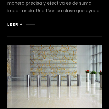
manera precisa y efectiva es de suma
importancia. Una técnica clave que ayuda
PERSPECTIVAS
LEER +
Y
VISTAS
ISOMÉTRICAS
EN
LA
VISUALIZACIÓN
DE
DISEÑOS
INTERIORES