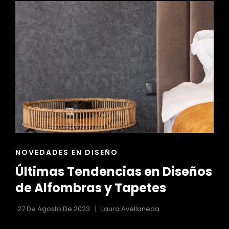
CON
REALIDAD
AUMENTADA:
EXPLORA
Y
MODIFICA
TUS
ESPACIOS
ENLACES
NOVEDADES EN DISEÑO
DE
Últimas Tendencias en Diseños
LAS
CATEGORÍAS
de Alfombras y Tapetes
27 De Agosto De 2023
Laura Avellaneda