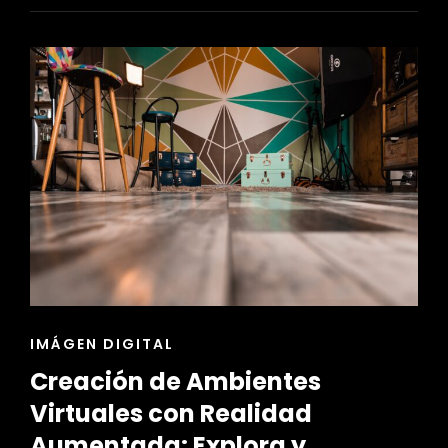
CUMPLIMIENTO
DE
NORMATIVAS
EN
EL
CONTROL
DE
CALIDAD
ENLACES
IMÁGEN DIGITAL
DE
Creación de Ambientes
LAS
CATEGORÍAS
Virtuales con Realidad
Aumentada: Explora y