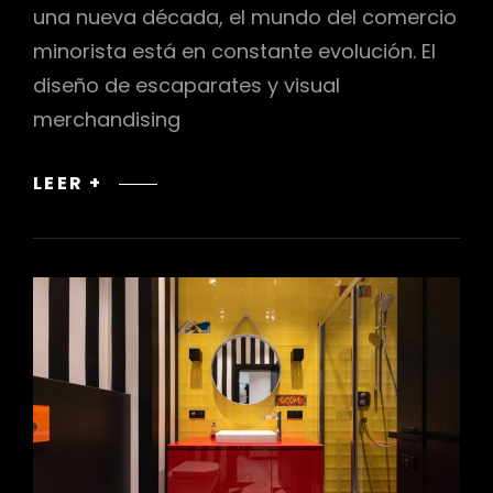
una nueva década, el mundo del comercio
minorista está en constante evolución. El
diseño de escaparates y visual
merchandising
PREDICCIONES
LEER +
DE
DISEÑO
DE
ESCAPARATES
Y
VISUAL
MERCHANDISING