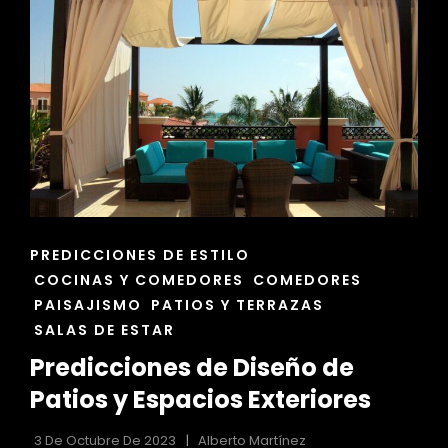
AMBIENTES
DE
SPA
ENLACES
PREDICCIONES DE ESTILO
DE
COCINAS Y COMEDORES
COMEDORES
LAS
PAISAJISMO
PATIOS Y TERRAZAS
CATEGORÍAS
SALAS DE ESTAR
Predicciones de Diseño de
Patios y Espacios Exteriores
3 De Octubre De 2023
Alberto Martínez