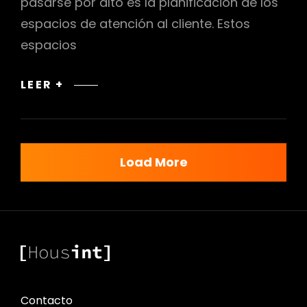
pasarse por alto es la planificación de los
espacios de atención al cliente. Estos
espacios
PLANIFICACIÓN
LEER +
DE
ESPACIOS
DE
ATENCIÓN
Load More
AL
CLIENTE
EN
EL
DISEÑO
COMERCIAL
Contacto