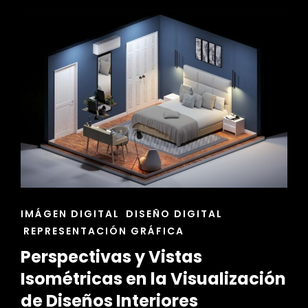
DISEÑO
DE
PLANTA
ENLACES
IMÁGEN DIGITAL
DISEÑO DIGITAL
DE
REPRESENTACIÓN GRÁFICA
LAS
Perspectivas y Vistas
CATEGORÍAS
Isométricas en la Visualización
de Diseños Interiores