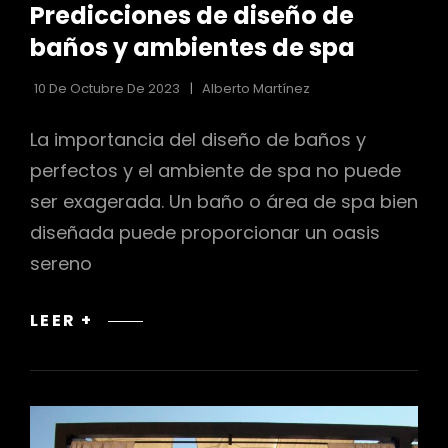
Predicciones de diseño de
LAS
CATEGORÍAS
baños y ambientes de spa
r
10 De Octubre De 2023
Alberto Martínez
La importancia del diseño de baños y
perfectos y el ambiente de spa no puede
ser exagerada. Un baño o área de spa bien
diseñada puede proporcionar un oasis
sereno
PREDICCIONES
LEER +
DE
DISEÑO
DE
BAÑOS
Y