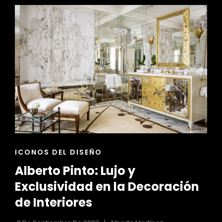
ELEMENTOS
DE
DECORACIÓN
ENLACES
ICONOS DEL DISEÑO
DE
Alberto Pinto: Lujo y
LAS
CATEGORÍAS
Exclusividad en la Decoración
de Interiores