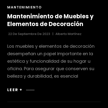
ENLACES
MANTENIMIENTO
DE
Mantenimiento de Muebles y
LAS
CATEGORÍAS
Elementos de Decoración
22 De Septiembre De 2023
Alberto Martínez
Los muebles y elementos de decoración
desempeñan un papel importante en la
estética y funcionalidad de su hogar u
oficina. Para asegurar que conserven su
belleza y durabilidad, es esencial
MANTENIMIENTO
LEER +
DE
MUEBLES
Y