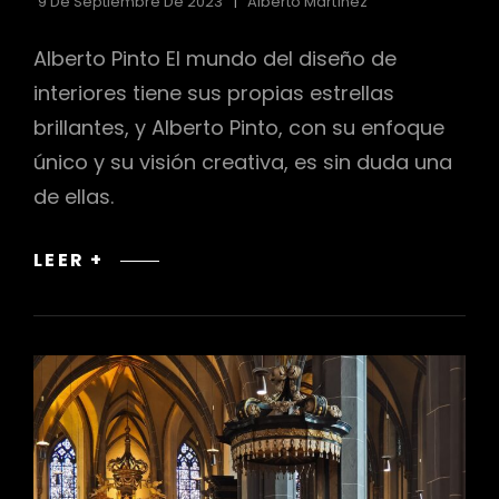
9 De Septiembre De 2023
Alberto Martínez
Alberto Pinto El mundo del diseño de
interiores tiene sus propias estrellas
brillantes, y Alberto Pinto, con su enfoque
único y su visión creativa, es sin duda una
de ellas.
ALBERTO
LEER +
PINTO:
LUJO
Y
EXCLUSIVIDAD
EN
LA
DECORACIÓN
DE