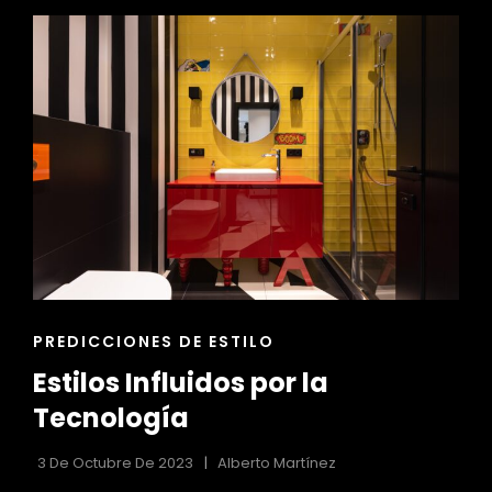
DISEÑO
DE
EVENTOS
Y
CELEBRACIONES
ENLACES
PREDICCIONES DE ESTILO
DE
Estilos Influidos por la
LAS
CATEGORÍAS
Tecnología
3 De Octubre De 2023
Alberto Martínez