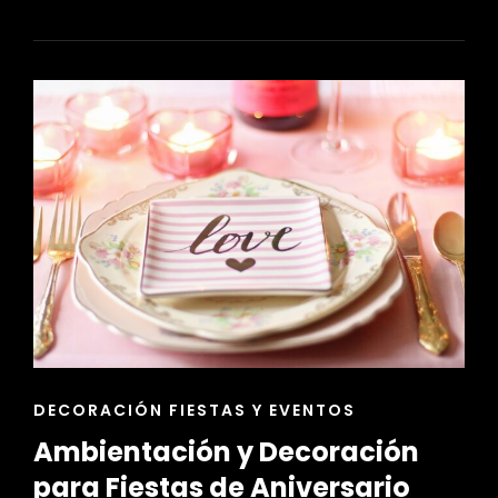
TEMÁTICA
PARA
FIESTAS
DE
NIÑOS
Y
ADOLESCENTES
ENLACES
DECORACIÓN FIESTAS Y EVENTOS
DE
Ambientación y Decoración
LAS
CATEGORÍAS
para Fiestas de Aniversario