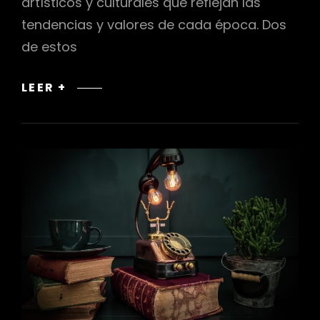
artísticos y culturales que reflejan las
tendencias y valores de cada época. Dos
de estos
ESTILO
LEER +
BARROCO
Y
ROCOCÓ:
CAMBIOS
EN
LA
ESTÉTICA
Y
LA
DECORACIÓN