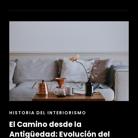
RETRO
Y
VINTAGE:
REINTERPRETACIÓN
DE
ÉPOCAS
PASADAS
ENLACES
HISTORIA DEL INTERIORISMO
DE
El Camino desde la
LAS
CATEGORÍAS
Antigüedad: Evolución del