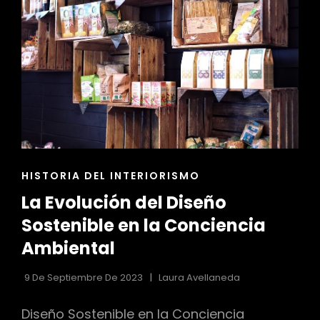
DISEÑO
INTERIOR
ENLACES
HISTORIA DEL INTERIORISMO
DE
La Evolución del Diseño
LAS
CATEGORÍAS
Sostenible en la Conciencia
Ambiental
9 De Septiembre De 2023
Laura Avellaneda
Diseño Sostenible en la Conciencia