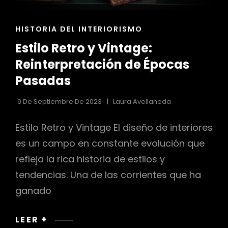
r
ENLACES
HISTORIA DEL INTERIORISMO
DE
Estilo Retro y Vintage:
LAS
CATEGORÍAS
Reinterpretación de Épocas
Pasadas
9 De Septiembre De 2023
Laura Avellaneda
Estilo Retro y Vintage El diseño de interiores
es un campo en constante evolución que
refleja la rica historia de estilos y
tendencias. Una de las corrientes que ha
ganado
ESTILO
LEER +