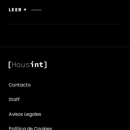
DEL
LEER +
CLASICISMO
AL
NEOCLASICISMO:
REFLEJO
DE
CAMBIOS
SOCIALES
EN
EL
DISEÑO
Contacto
Staff
Avisos Legales
Política de Cookies