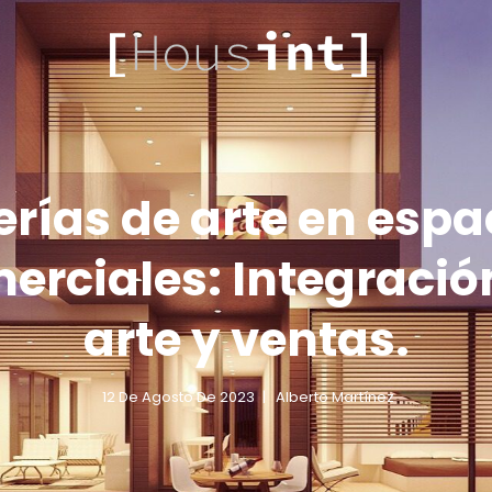
HOUS
erías de arte en espa
erciales: Integració
arte y ventas.
12 De Agosto De 2023
Alberto Martínez