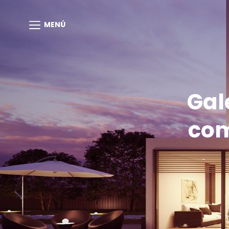
MENÚ
Gal
com