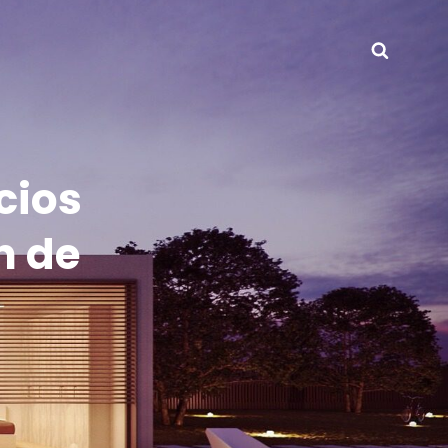
Busca
INT.COM
cios
n de