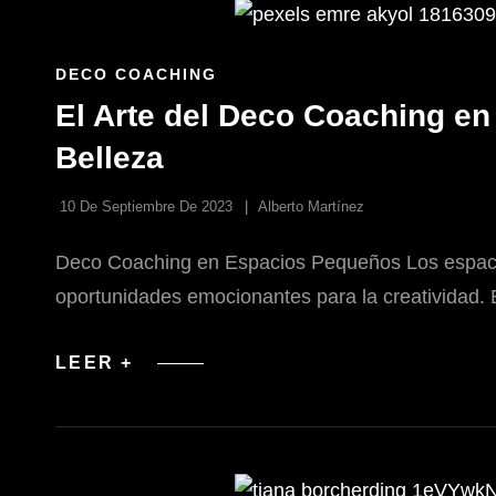
TEATRAL
Y
LOS
ESPACIOS
ENLACES
DECO COACHING
ESCENOGRÁFICOS
DE
El Arte del Deco Coaching en
LAS
CATEGORÍAS
Belleza
10 De Septiembre De 2023
Alberto Martínez
Deco Coaching en Espacios Pequeños Los espacios
oportunidades emocionantes para la creatividad. 
EL
LEER +
ARTE
DEL
DECO
COACHING
EN
ESPACIOS