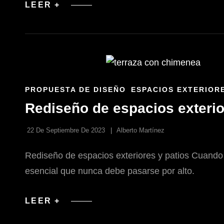
RENOVACIÓN
LEER +
DE
ESPACIOS
ANTIGUOS
CON
ENFOQUE
SOSTENIBLE
ENLACES
PROPUESTA DE DISEÑO
ESPACIOS EXTERIOR
DE
Rediseño de espacios exterio
LAS
CATEGORÍAS
22 De Septiembre De 2023
Alberto Martínez
Rediseño de espacios exteriores y patios Cuando 
esencial que nunca debe pasarse por alto.
REDISEÑO
LEER +
DE
ESPACIOS