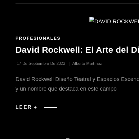
EXTERIORES
Y
PATIOS
EN
PROYECTOS
DE
REMODELACIÓN
ENLACES
PROFESIONALES
DE
David Rockwell: El Arte del 
LAS
CATEGORÍAS
17 De Septiembre De 2023
Alberto Martínez
David Rockwell Diseño Teatral y Espacios Escenogr
y un nombre que destaca en este campo
DAVID
LEER +
ROCKWELL:
EL
ARTE
DEL
DISEÑO