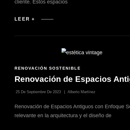
cliente. Estos espacios
PLANIFICACIÓN
LEER +
DE
ESPACIOS
DE
ATENCIÓN
AL
CLIENTE
EN
EL
DISEÑO
ENLACES
RENOVACIÓN SOSTENIBLE
COMERCIAL
DE
Renovación de Espacios Anti
LAS
CATEGORÍAS
25 De Septiembre De 2023
Alberto Martínez
Renovación de Espacios Antiguos con Enfoque Sos
relevante en la arquitectura y el diseño de