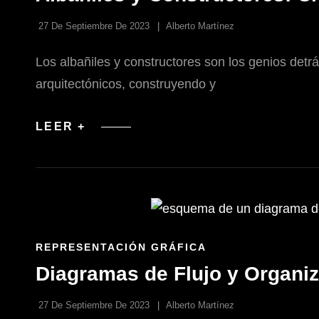
CATEGORÍAS
27 De Septiembre De 2023
Alberto Martínez
Los albañiles y constructores son los genios detrá
arquitectónicos, construyendo y
ALBAÑILES
LEER +
Y
CONSTRUCTORES:
CREADORES
DE
ESPACIOS
A
PARTIR
DE
VISIONES
ENLACES
REPRESENTACIÓN GRÁFICA
DE
Diagramas de Flujo y Organiz
LAS
CATEGORÍAS
27 De Septiembre De 2023
Alberto Martínez