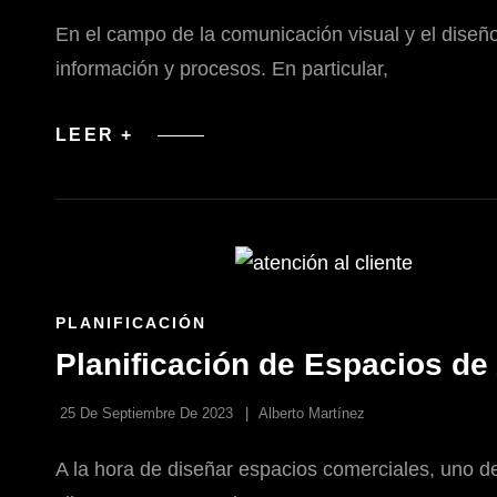
En el campo de la comunicación visual y el diseñ
información y procesos. En particular,
DIAGRAMAS
LEER +
DE
FLUJO
Y
ORGANIZACIÓN
EN
LA
REPRESENTACIÓN
GRÁFICA
DE
ENLACES
PLANIFICACIÓN
ESPACIOS
DE
Planificación de Espacios de 
LAS
CATEGORÍAS
25 De Septiembre De 2023
Alberto Martínez
A la hora de diseñar espacios comerciales, uno de