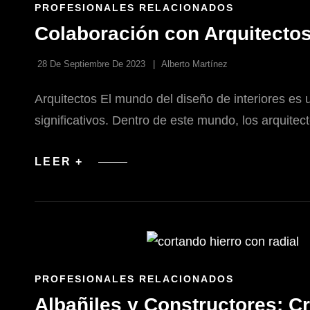
ENLACES
PROFESIONALES RELACIONADOS
DE
Colaboración con Arquitectos
LAS
CATEGORÍAS
28 De Septiembre De 2023
Alberto Martínez
Arquitectos El mundo del diseño de interiores es 
significativos. Dentro de este mundo, los arquit
COLABORACIÓN
LEER +
CON
ARQUITECTOS
EN
PROYECTOS
DE
DISEÑO
DE
INTERIORES
ENLACES
PROFESIONALES RELACIONADOS
DE
Albañiles y Constructores: C
LAS