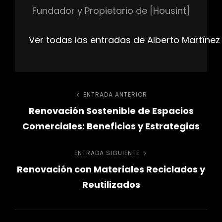
Fundador y Propietario de [Housint]
Ver todas las entradas de Alberto Martínez
Navegación
ENTRADA ANTERIOR
Entrada
Renovación Sostenible de Espacios
anterior
de
Comerciales: Beneficios y Estrategias
entradas
ENTRADA SIGUIENTE
Entrada
Renovación con Materiales Reciclados y
siguiente
Reutilizados