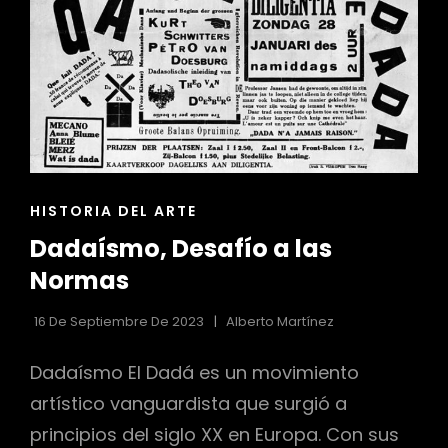
ENLACES
HISTORIA DEL ARTE
DE
Dadaísmo, Desafío a las
LAS
CATEGORÍAS
Normas
16 De Septiembre De 2023
Alberto Martínez
Dadaísmo El Dadá es un movimiento
artístico vanguardista que surgió a
principios del siglo XX en Europa. Con sus