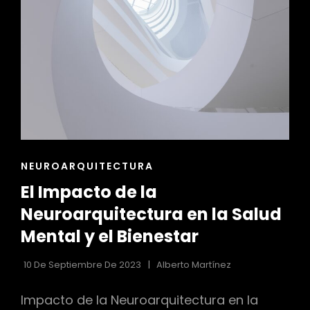
EN
LA
SALUD
ENLACES
NEUROARQUITECTURA
DE
El Impacto de la
LAS
CATEGORÍAS
Neuroarquitectura en la Salud
Mental y el Bienestar
10 De Septiembre De 2023
Alberto Martínez
Impacto de la Neuroarquitectura en la