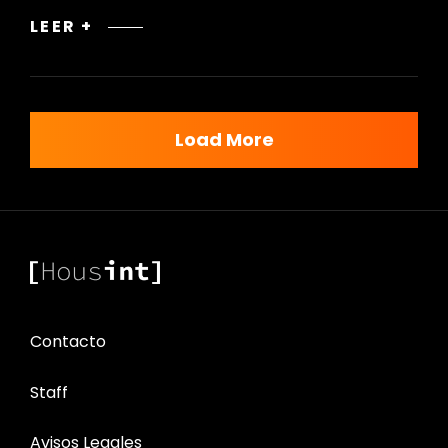
ANGELO
LEER +
DONGHIA:
ELEGANCIA
Y
LUJO
Load More
EN
EL
DISEÑO
INTERIOR
Contacto
Staff
Avisos Legales