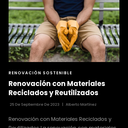
ENLACES
RENOVACIÓN SOSTENIBLE
DE
Renovación con Materiales
LAS
CATEGORÍAS
Reciclados y Reutilizados
25 De Septiembre De 2023
Alberto Martínez
Renovación con Materiales Reciclados y
Reutilizados La renovación con materiales