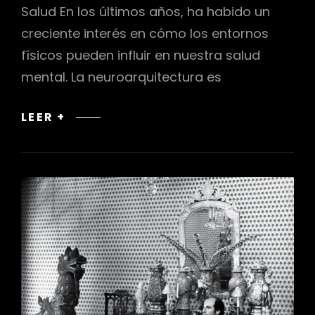
Salud En los últimos años, ha habido un
creciente interés en cómo los entornos
físicos pueden influir en nuestra salud
mental. La neuroarquitectura es
EL
LEER +
IMPACTO
DE
LA
NEUROARQUITECTURA
EN
LA
SALUD
MENTAL
Y
EL
BIENESTAR