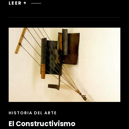
RENOVACIÓN
LEER +
DE
ESPACIOS
ANTIGUOS
CON
ENFOQUE
SOSTENIBLE
ENLACES
HISTORIA DEL ARTE
DE
El Constructivismo
LAS