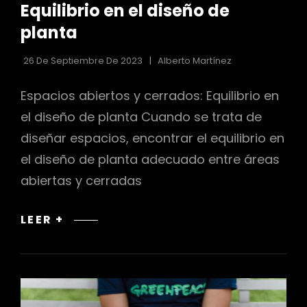
Equilibrio en el diseño de
LAS
CATEGORÍAS
planta
r
26 De Septiembre De 2023
Alberto Martínez
Espacios abiertos y cerrados: Equilibrio en
el diseño de planta Cuando se trata de
diseñar espacios, encontrar el equilibrio en
el diseño de planta adecuado entre áreas
abiertas y cerradas
EQUILIBRIO
LEER +
EN
EL
DISEÑO
DE
PLANTA