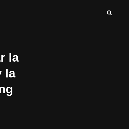
Buscar
INT.COM
r la
 la
ing