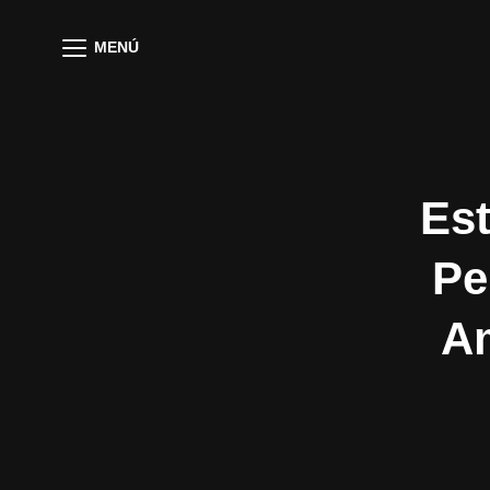
MENÚ
Est
Pe
Am