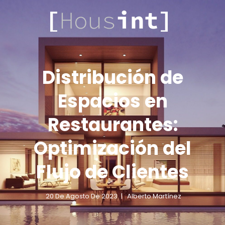
.COM
HOUSINT
Distribución de
Espacios en
Restaurantes:
Optimización del
Flujo de Clientes
20 De Agosto De 2023
Alberto Martínez