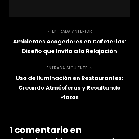
Navegación
ENTRADA ANTERIOR
Entrada
Ambientes Acogedores en Cafeterías:
anterior
de
Diseño que Invita a la Relajación
entradas
ENTRADA SIGUIENTE
Entrada
Uso de Iluminación en Restaurantes:
siguiente
Creando Atmósferas y Resaltando
Platos
1 comentario en