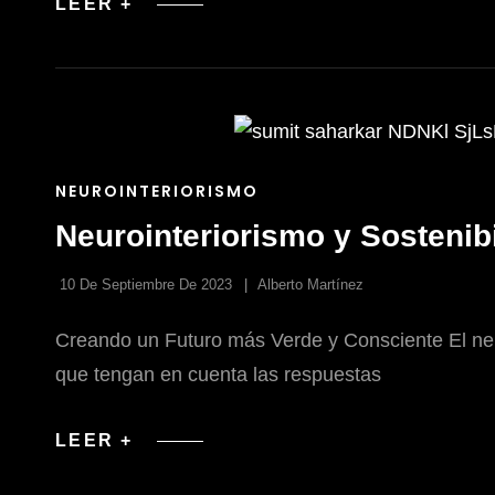
DISEÑO
LEER +
DE
PLANTA
PARA
APARTAMENTOS
ENLACES
NEUROINTERIORISMO
DE
Neurointeriorismo y Sostenib
LAS
CATEGORÍAS
10 De Septiembre De 2023
Alberto Martínez
Creando un Futuro más Verde y Consciente El neur
que tengan en cuenta las respuestas
NEUROINTERIORISMO
LEER +
Y
SOSTENIBILIDAD