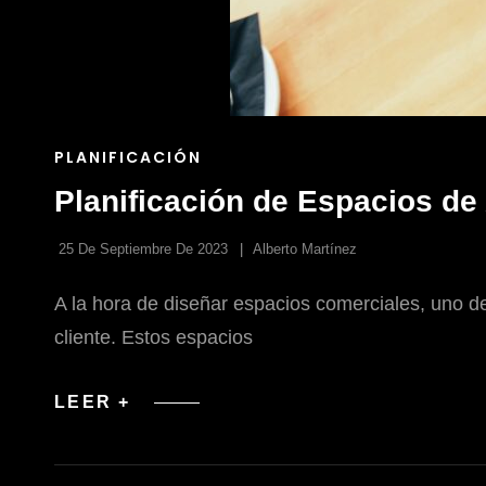
ENLACES
PLANIFICACIÓN
DE
Planificación de Espacios de 
LAS
CATEGORÍAS
25 De Septiembre De 2023
Alberto Martínez
A la hora de diseñar espacios comerciales, uno de
cliente. Estos espacios
PLANIFICACIÓN
LEER +
DE
ESPACIOS
DE
ATENCIÓN