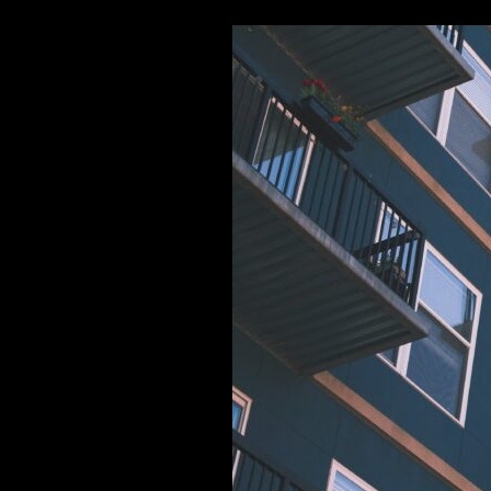
AL
CLIENTE
EN
EL
DISEÑO
COMERCIAL