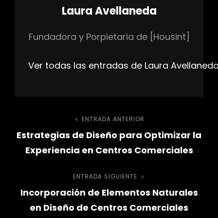
Autor:
Laura Avellaneda
Fundadora y Porpietaria de [Housint]
Ver todas las entradas de Laura Avellaned
Navegación
ENTRADA ANTERIOR
Entrada
Estrategias de Diseño para Optimizar la
anterior
de
Experiencia en Centros Comerciales
entradas
ENTRADA SIGUIENTE
Entrada
Incorporación de Elementos Naturales
siguiente
en Diseño de Centros Comerciales