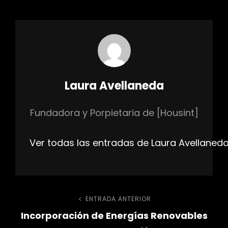
Autor:
Laura Avellaneda
Fundadora y Porpietaria de [Housint]
Ver todas las entradas de Laura Avellaned
Navegación
ENTRADA ANTERIOR
Entrada
Incorporación de Energías Renovables
anterior
de