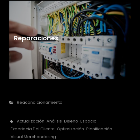
Reparaciones
Categorías
Reacondicionamiento
Etiquetas,
Actualización
Análisis
Diseño
Espacio
Experiecia Del Cliente
Optimización
Planificación
Visual Merchandasing