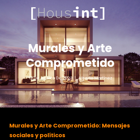
.COM
HOUSINT
Murales y Arte
Comprometido
12 De Agosto De 2023
Alberto Martínez
Murales y Arte Comprometido: Mensajes
sociales y políticos