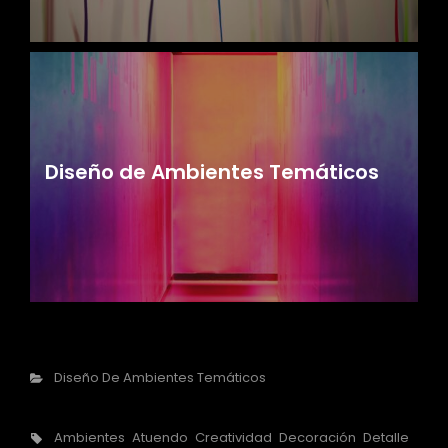
Diseño de Ambientes Temáticos
Categorías
Diseño De Ambientes Temáticos
Etiquetas,
Ambientes
Atuendo
Creatividad
Decoración
Detalle