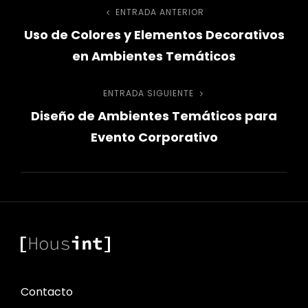
Navegación
ENTRADA ANTERIOR
Entrada
Uso de Colores y Elementos Decorativos
anterior
de
en Ambientes Temáticos
entradas
ENTRADA SIGUIENTE
Entrada
Diseño de Ambientes Temáticos para
siguiente
Evento Corporativo
Contacto