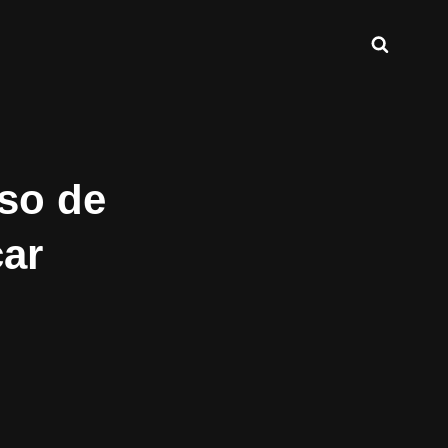
Buscar
INT.COM
Uso de
car