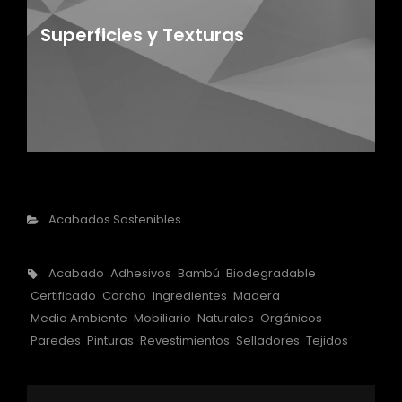
Superficies y Texturas
Categorías
Acabados Sostenibles
Etiquetas,
Acabado
Adhesivos
Bambú
Biodegradable
Certificado
Corcho
Ingredientes
Madera
Medio Ambiente
Mobiliario
Naturales
Orgánicos
Paredes
Pinturas
Revestimientos
Selladores
Tejidos