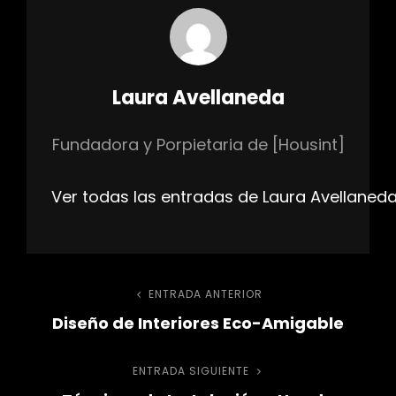
Autor:
Laura Avellaneda
Fundadora y Porpietaria de [Housint]
Ver todas las entradas de Laura Avellaned
Navegación
ENTRADA ANTERIOR
Entrada
Diseño de Interiores Eco-Amigable
anterior
de
ENTRADA SIGUIENTE
Entrada
entradas