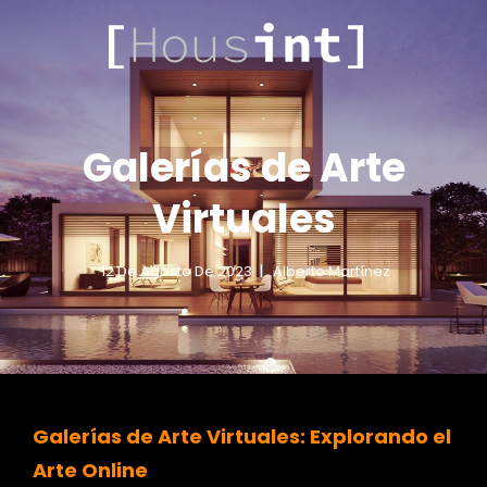
.COM
HOUSINT
Galerías de Arte
Virtuales
12 De Agosto De 2023
Alberto Martínez
Galerías de Arte Virtuales: Explorando el
Arte Online