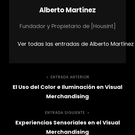
Autor:
Alberto Martínez
Fundador y Propietario de [Housint]
Ver todas las entradas de Alberto Martínez
Navegación
ENTRADA ANTERIOR
Entrada
El Uso del Color e Iluminación en Visual
anterior
de
Merchandising
entradas
ENTRADA SIGUIENTE
Entrada
Experiencias Sensoriales en el Visual
siguiente
Merchandising