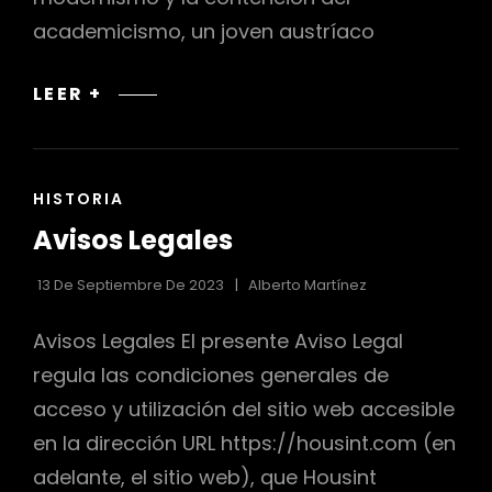
academicismo, un joven austríaco
EGON
LEER +
SCHIELE:
EXPRESIONISMO
Y
ENLACES
HISTORIA
RETRATOS
DE
INTENSOS
Avisos Legales
LAS
CATEGORÍAS
13 De Septiembre De 2023
Alberto Martínez
Avisos Legales El presente Aviso Legal
regula las condiciones generales de
acceso y utilización del sitio web accesible
en la dirección URL https://housint.com (en
adelante, el sitio web), que Housint