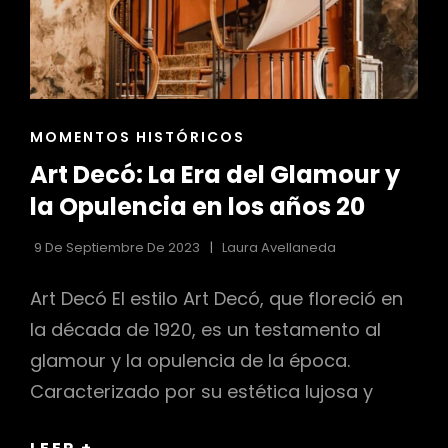
ENLACES
MOMENTOS HISTÓRICOS
DE
Art Decó: La Era del Glamour y
LAS
CATEGORÍAS
la Opulencia en los años 20
9 De Septiembre De 2023
Laura Avellaneda
Art Decó El estilo Art Decó, que floreció en
la década de 1920, es un testamento al
glamour y la opulencia de la época.
Caracterizado por su estética lujosa y
ART