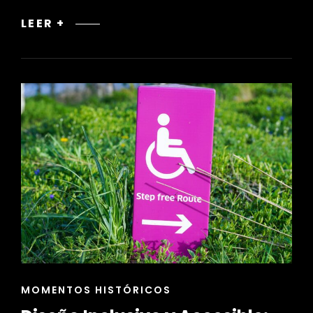
POLÍTICA
LEER +
DE
COOKIES
ENLACES
MOMENTOS HISTÓRICOS
DE