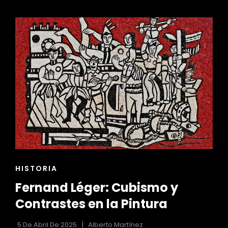
VOLUMINOSAS
Y
SÁTIRA
SOCIAL
ENLACES
HISTORIA
DE
Fernand Léger: Cubismo y
LAS
CATEGORÍAS
Contrastes en la Pintura
5 De Abril De 2025
Alberto Martínez