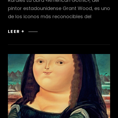
Rurales La obra «American Gothic», del
pintor estadounidense Grant Wood, es uno
de los iconos más reconocibles del
«AMERICAN
LEER +
GOTHIC»
DE
GRANT
WOOD