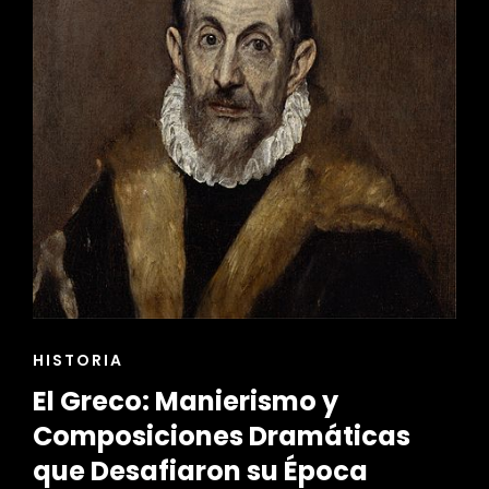
ENLACES
HISTORIA
DE
El Greco: Manierismo y
LAS
CATEGORÍAS
Composiciones Dramáticas
que Desafiaron su Época