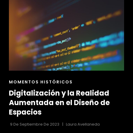
ESPACIOS
PARA
TODOS
ENLACES
MOMENTOS HISTÓRICOS
DE
Digitalización y la Realidad
LAS
CATEGORÍAS
Aumentada en el Diseño de
Espacios
9 De Septiembre De 2023
Laura Avellaneda