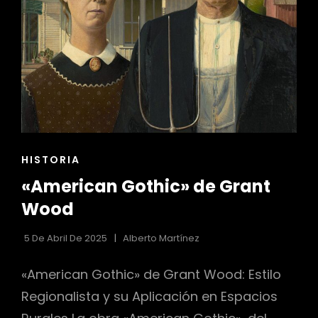
ENLACES
HISTORIA
DE
«American Gothic» de Grant
LAS
CATEGORÍAS
Wood
5 De Abril De 2025
Alberto Martínez
«American Gothic» de Grant Wood: Estilo
Regionalista y su Aplicación en Espacios