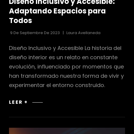
Diseño Inclusivo y Accesible:
LAS
CATEGORÍAS
Adaptando Espacios para
Todos
9 De Septiembre De 2023
Laura Avellaneda
Diseño Inclusivo y Accesible La historia del
diseño interior es un relato en constante
evolución, influenciado por momentos que
han transformado nuestra forma de vivir y
experimentar el entorno construido.
DISEÑO
LEER +
INCLUSIVO
Y
ACCESIBLE:
ADAPTANDO