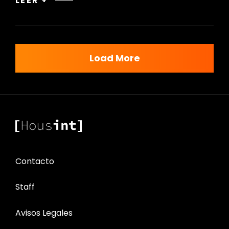
LEER +
DECÓ:
LA
ERA
DEL
Load More
GLAMOUR
Y
LA
OPULENCIA
EN
LOS
AÑOS
20
Contacto
Staff
Avisos Legales