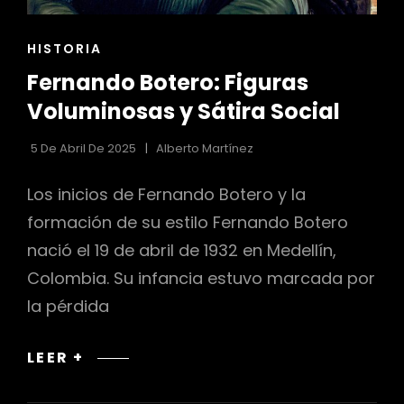
ENLACES
HISTORIA
r
DE
Fernando Botero: Figuras
LAS
CATEGORÍAS
Voluminosas y Sátira Social
5 De Abril De 2025
Alberto Martínez
Los inicios de Fernando Botero y la
formación de su estilo Fernando Botero
nació el 19 de abril de 1932 en Medellín,
Colombia. Su infancia estuvo marcada por
la pérdida
FERNANDO
LEER +
BOTERO:
FIGURAS