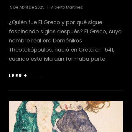
5 De Abril De 2025
Alberto Martínez
¿Quién fue El Greco y por qué sigue
fascinando siglos después? El Greco, cuyo
nombre real era Doménikos
Theotokópoulos, nació en Creta en 1541,
cuando esta isla aún formaba parte
EL
LEER +
GRECO:
MANIERISMO
Y
COMPOSICIONES
DRAMÁTICAS
QUE
DESAFIARON