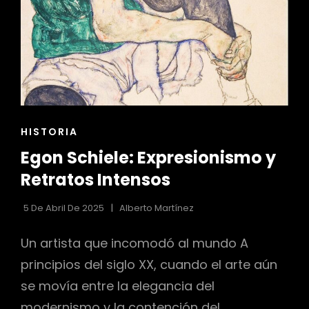
SU
ÉPOCA
ENLACES
HISTORIA
DE
Egon Schiele: Expresionismo y
LAS
CATEGORÍAS
Retratos Intensos
5 De Abril De 2025
Alberto Martínez
Un artista que incomodó al mundo A
principios del siglo XX, cuando el arte aún
se movía entre la elegancia del
modernismo y la contención del