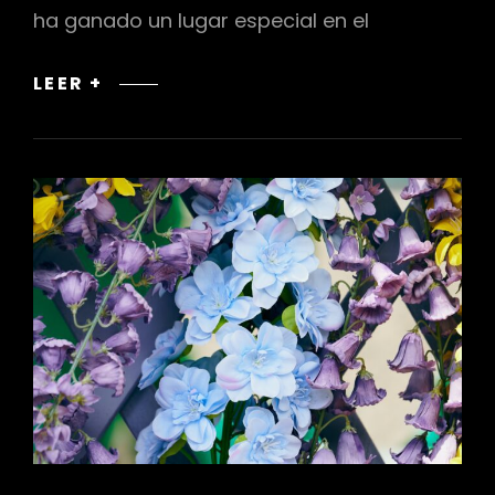
ha ganado un lugar especial en el
JARDINERÍA
LEER +
VERTICAL
EN
INTERIORES:
MUROS
VERDES
Y
JARDINES
COLGANTES