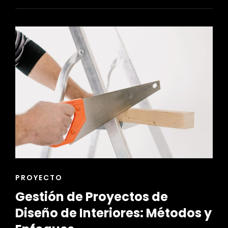
EN
LA
FASE
INICIAL
DE
PROYECTOS
DE
DISEÑO
ENLACES
PROYECTO
DE
Gestión de Proyectos de
LAS
CATEGORÍAS
Diseño de Interiores: Métodos y