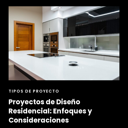
Y
ESCULTURAS
EN
DISEÑO
DE
EXTERIORES
ENLACES
TIPOS DE PROYECTO
DE
Proyectos de Diseño
LAS
CATEGORÍAS
Residencial: Enfoques y
Consideraciones