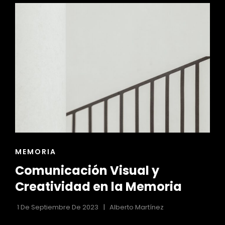
EN
LA
MEMORIA
DE
DISEÑO
DE
INTERIORES
ENLACES
MEMORIA
DE
Comunicación Visual y
LAS
CATEGORÍAS
Creatividad en la Memoria
1 De Septiembre De 2023
Alberto Martínez