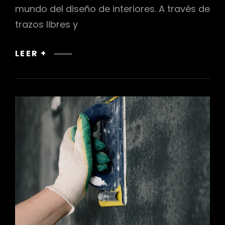
mundo del diseño de interiores. A través de
trazos libres y
EL
LEER +
ARTE
DE
LOS
CROQUIS
Y
BOCETOS
EN
LA
REPRESENTACIÓN
DE
DISEÑOS
DE
INTERIORES