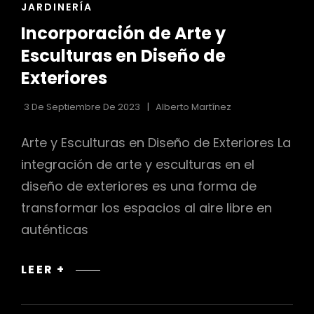
ENLACES
JARDINERÍA
DE
Incorporación de Arte y
LAS
r
CATEGORÍAS
Esculturas en Diseño de
Exteriores
3 De Septiembre De 2023
Alberto Martínez
Arte y Esculturas en Diseño de Exteriores La
integración de arte y esculturas en el
diseño de exteriores es una forma de
transformar los espacios al aire libre en
auténticas
INCORPORACIÓN
LEER +
DE
ARTE