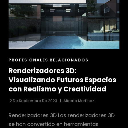
MÉTODOS
Y
ENFOQUES
ENLACES
PROFESIONALES RELACIONADOS
DE
Renderizadores 3D:
LAS
CATEGORÍAS
Visualizando Futuros Espacios
con Realismo y Creatividad
2 De Septiembre De 2023
Alberto Martínez
Renderizadores 3D Los renderizadores 3D
se han convertido en herramientas