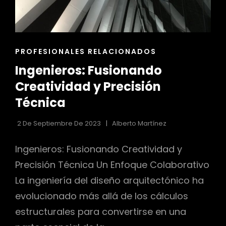
ENLACES
PROFESIONALES RELACIONADOS
DE
Ingenieros: Fusionando
LAS
CATEGORÍAS
Creatividad y Precisión
Técnica
2 De Septiembre De 2023
Alberto Martínez
Ingenieros: Fusionando Creatividad y
Precisión Técnica Un Enfoque Colaborativo
La ingeniería del diseño arquitectónico ha
evolucionado más allá de los cálculos
estructurales para convertirse en una