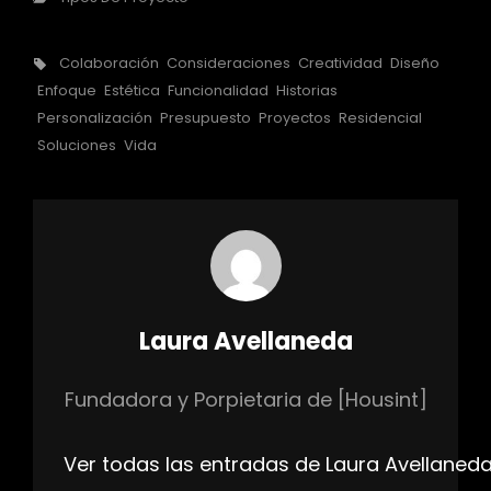
Etiquetas,
Colaboración
Consideraciones
Creatividad
Diseño
Enfoque
Estética
Funcionalidad
Historias
Personalización
Presupuesto
Proyectos
Residencial
Soluciones
Vida
Autor:
Laura Avellaneda
Fundadora y Porpietaria de [Housint]
Ver todas las entradas de Laura Avellaned