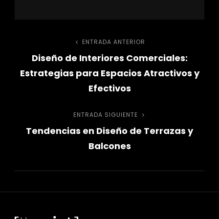
Navegación
ENTRADA ANTERIOR
Entrada
Diseño de Interiores Comerciales:
anterior
de
Estrategias para Espacios Atractivos y
entradas
Efectivos
ENTRADA SIGUIENTE
Entrada
Tendencias en Diseño de Terrazas y
siguiente
Balcones