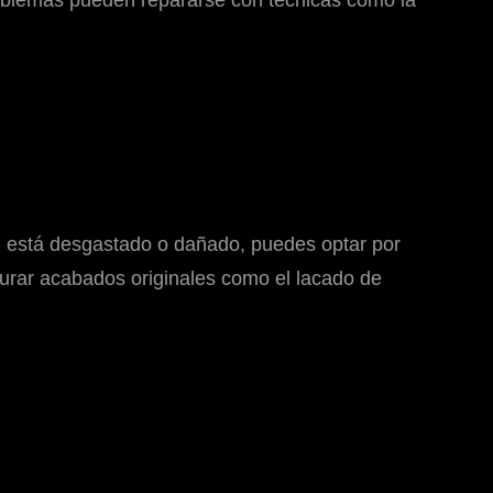
oblemas pueden repararse con técnicas como la
l está desgastado o dañado, puedes optar por
taurar acabados originales como el lacado de