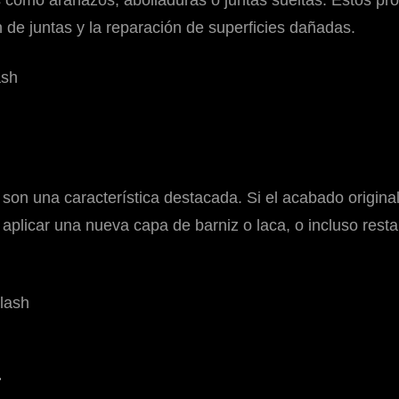
como arañazos, abolladuras o juntas sueltas. Estos pr
n de juntas y la reparación de superficies dañadas.
on una característica destacada. Si el acabado origina
 y aplicar una nueva capa de barniz o laca, o incluso res
a