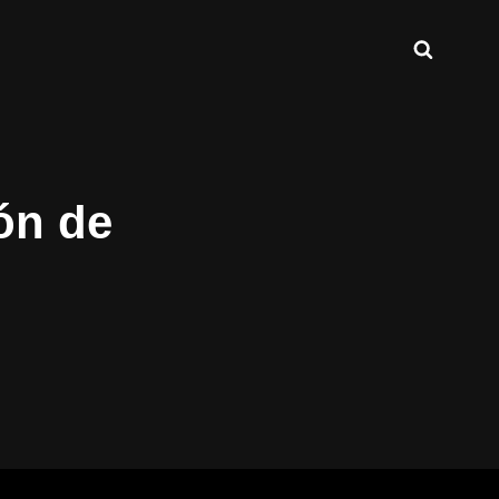
Buscar
INT.COM
ón de