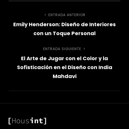
Navegación
ENTRADA ANTERIOR
Entrada
Emily Henderson: Diseño de Interiores
anterior
de
con un Toque Personal
entradas
ENTRADA SIGUIENTE
Entrada
El Arte de Jugar con el Color y la
siguiente
Sofisticación en el Diseño con India
Mahdavi