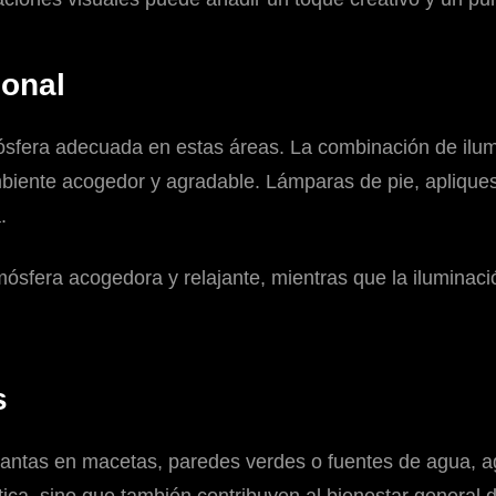
ional
ósfera adecuada en estas áreas. La combinación de ilumi
biente acogedor y agradable. Lámparas de pie, apliques
.
mósfera acogedora y relajante, mientras que la iluminac
s
antas en macetas, paredes verdes o fuentes de agua, ag
ica, sino que también contribuyen al bienestar general d