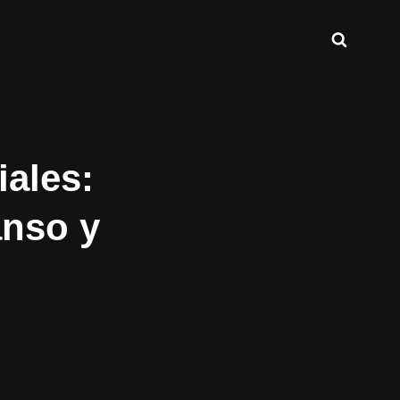
Buscar
INT.COM
ales:
nso y