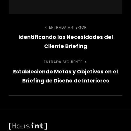
Navegación
ENTRADA ANTERIOR
Entrada
Identificando las Necesidades del
anterior
de
Cliente Briefing
entradas
ENTRADA SIGUIENTE
Entrada
Estableciendo Metas y Objetivos en el
siguiente
Briefing de Diseño de Interiores