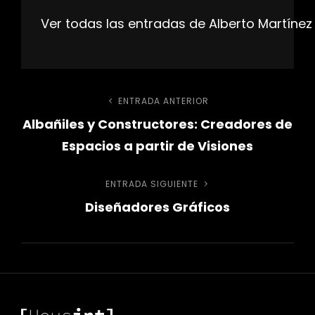
Ver todas las entradas de Alberto Martínez
Navegación
ENTRADA ANTERIOR
Entrada
Albañiles y Constructores: Creadores de
anterior
de
Espacios a partir de Visiones
entradas
ENTRADA SIGUIENTE
Entrada
Diseñadores Gráficos
siguiente