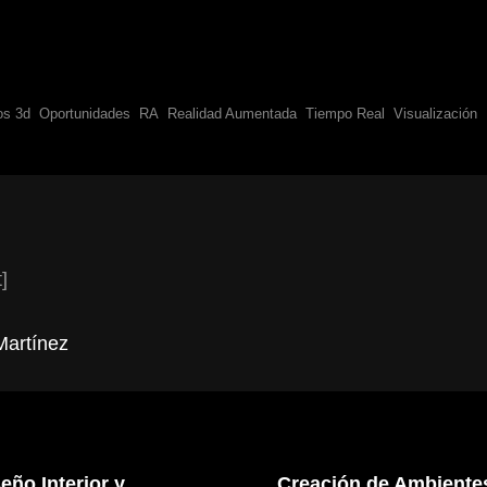
os 3d
Oportunidades
RA
Realidad Aumentada
Tiempo Real
Visualización
]
Martínez
eño Interior y
Creación de Ambientes