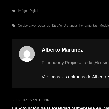
Categorías
Imágen Digital
Etiquetas,
Colaborativo
Desafíos
Diseño
Distancia
Herramientas
Model
Autor:
Alberto Martínez
Fundador y Propietario de [Housint
Ver todas las entradas de Alberto 
ENTRADA ANTERIOR
Entrada
Navegación
La Evolución de la Realidad Aumentada en Dis
anterior