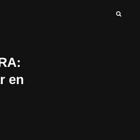
Buscar
INT.COM
 RA:
r en