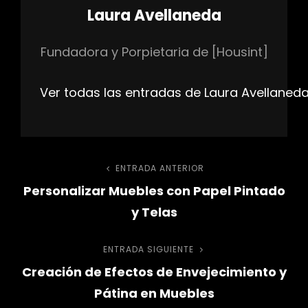
Autor:
Laura Avellaneda
Fundadora y Porpietaria de [Housint]
Ver todas las entradas de Laura Avellaned
Navegación
ENTRADA ANTERIOR
Entrada
Personalizar Muebles con Papel Pintado
anterior
de
y Telas
entradas
ENTRADA SIGUIENTE
Entrada
Creación de Efectos de Envejecimiento y
siguiente
Pátina en Muebles