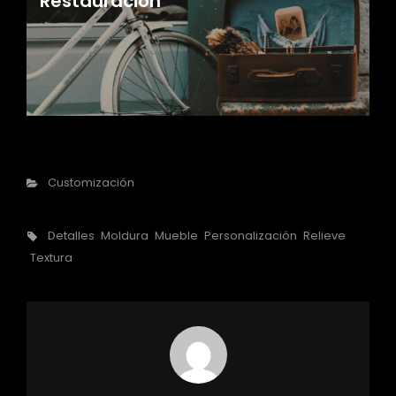
Restauración
Categorías
Customización
Etiquetas,
Detalles
Moldura
Mueble
Personalización
Relieve
Textura