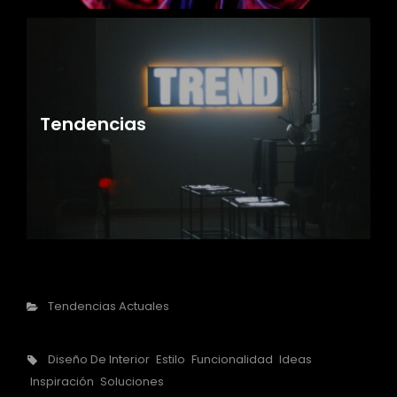
Tendencias
Categorías
Tendencias Actuales
Etiquetas,
Diseño De Interior
Estilo
Funcionalidad
Ideas
Inspiración
Soluciones