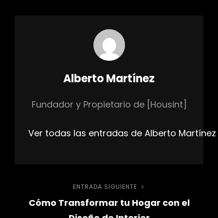
Autor:
Alberto Martínez
Fundador y Propietario de [Housint]
Ver todas las entradas de Alberto Martínez
Navegación
ENTRADA SIGUIENTE
Entrada
Cómo Transformar tu Hogar con el
siguiente
de
Diseño de Interior