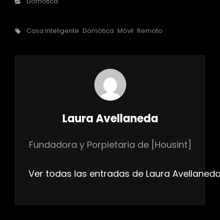
Categorías
Domótica
Etiquetas,
Casa Inteligente
Domótica
Móvil
Remoto
Autor:
Laura Avellaneda
Fundadora y Porpietaria de [Housint]
Ver todas las entradas de Laura Avellaned