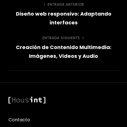
Navegación
ENTRADA ANTERIOR
Entrada
Diseño web responsivo: Adaptando
anterior
de
interfaces
entradas
ENTRADA SIGUIENTE
Entrada
Creación de Contenido Multimedia:
siguiente
Imágenes, Videos y Audio
Contacto