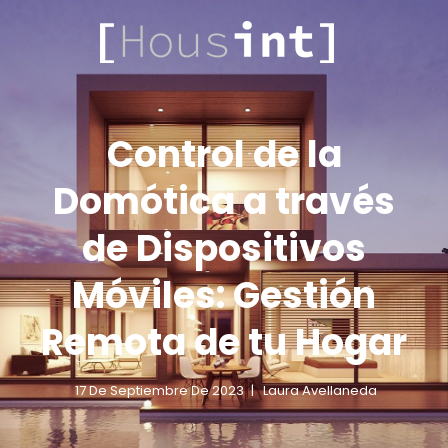
.COM
HOUSINT
Control de la
Domótica a través
de Dispositivos
Móviles: Gestión
Remota de tu Hogar
17 De Septiembre De 2023
Laura Avellaneda