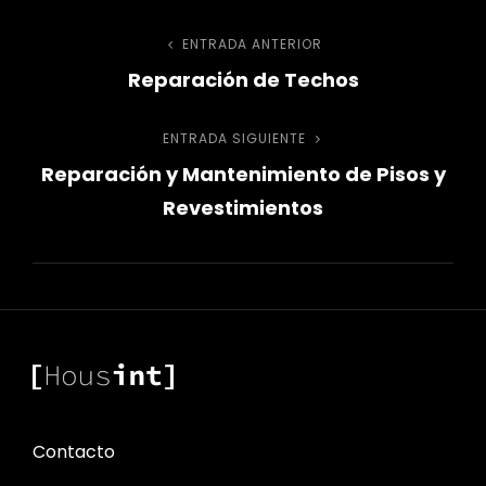
Navegación
ENTRADA ANTERIOR
Entrada
Reparación de Techos
anterior
de
ENTRADA SIGUIENTE
Entrada
entradas
Reparación y Mantenimiento de Pisos y
siguiente
Revestimientos
Contacto