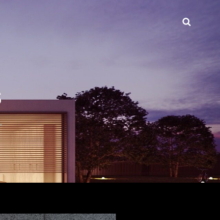
Busca
INT.COM
S