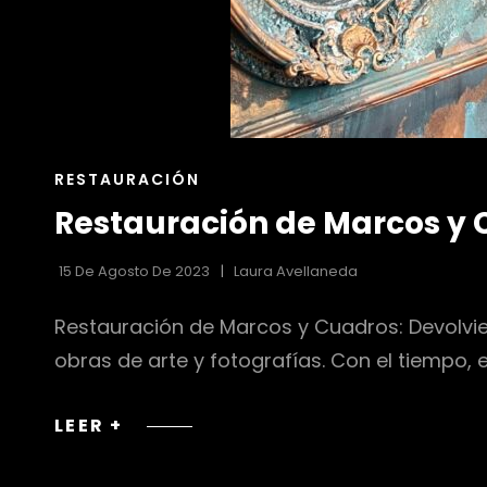
ENLACES
RESTAURACIÓN
DE
Restauración de Marcos y 
LAS
CATEGORÍAS
15 De Agosto De 2023
Laura Avellaneda
Restauración de Marcos y Cuadros: Devolvie
obras de arte y fotografías. Con el tiempo,
RESTAURACIÓN
LEER +
DE
MARCOS