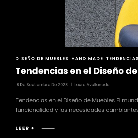
ENLACES
DISEÑO DE MUEBLES
HAND MADE
TENDENCIA
DE
Tendencias en el Diseño d
LAS
CATEGORÍAS
8 De Septiembre De 2023
Laura Avellaneda
Tendencias en el Diseño de Muebles El mundo
funcionalidad y las necesidades cambiantes
TENDENCIAS
LEER +
EN