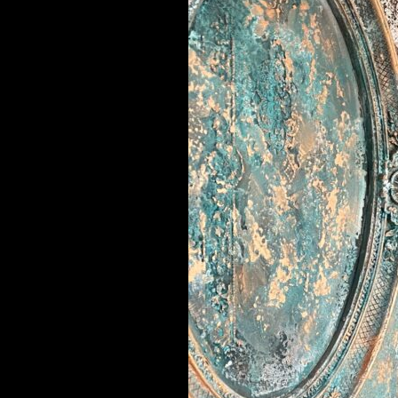
UNA
NUEVA
VIDA
A
LA
ILUMINACIÓN