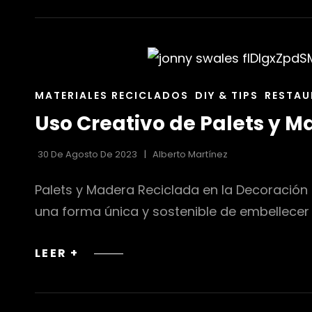
EL
DISEÑO
DE
MUEBLES
ACTUALES
ENLACES
MATERIALES RECICLADOS
DIY & TIPS
RESTAU
DE
Uso Creativo de Palets y M
LAS
CATEGORÍAS
30 De Agosto De 2023
Alberto Martínez
Palets y Madera Reciclada en la Decoración 
una forma única y sostenible de embellecer 
USO
LEER +
CREATIVO
DE
PALETS