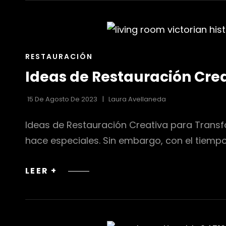
Y
CUADROS:
DEVOLVIENDO
EL
ENLACES
RESTAURACIÓN
ESPLENDOR
DE
Ideas de Restauración Cre
LAS
CATEGORÍAS
15 De Agosto De 2023
Laura Avellaneda
Ideas de Restauración Creativa para Transfo
hace especiales. Sin embargo, con el tiempo
IDEAS
LEER +
DE
RESTAURACIÓN
CREATIVA
PARA