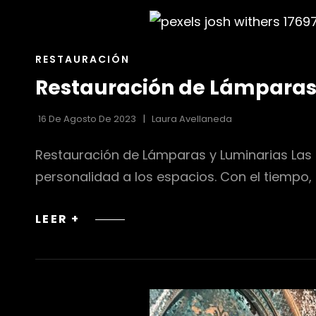
Y
MADERA
RECICLADA
ENLACES
RESTAURACIÓN
EN
DE
LA
Restauración de Lámparas 
LAS
DECORACIÓN
CATEGORÍAS
DE
16 De Agosto De 2023
Laura Avellaneda
INTERIORES
Restauración de Lámparas y Luminarias Las 
personalidad a los espacios. Con el tiempo
RESTAURACIÓN
LEER +
DE
LÁMPARAS
Y
LUMINARIAS:
DANDO